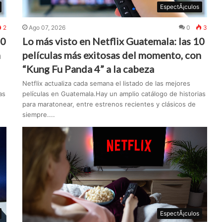
EspectÃ¡culos
2
Ago 07, 2026
0
3
10
Lo más visto en Netflix Guatemala: las 10
n
películas más exitosas del momento, con
“Kung Fu Panda 4” a la cabeza
Netflix actualiza cada semana el listado de las mejores
as
películas en Guatemala.Hay un amplio catálogo de historias
para maratonear, entre estrenos recientes y clásicos de
siempre....
EspectÃ¡culos