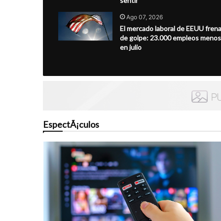
sentir"
Ago 07, 2026
El mercado laboral de EEUU fren
de golpe: 23.000 empleos menos
en julio
EspectÃ¡culos