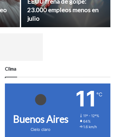
EEUU frena de golpe:
reo
23.000 empleos menos en
julio
Clima
11
℃
Buenos Aires
11º - 12º%
64%
1.6 km/h
Cielo claro