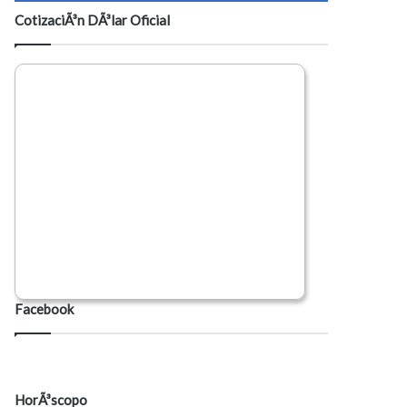
CotizaciÃ³n DÃ³lar Oficial
Facebook
HorÃ³scopo