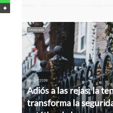
App Android
Destacada
Ago 07, 2026
Adiós a las rejas: la t
transforma la segurida