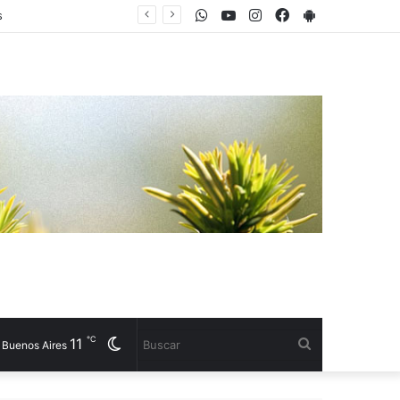
WhatsApp
Youtube
Instagram
Facebook
PlayStore
Maya Angelou, escritora: "He aprendido que la gente olvidará lo que dijiste, olvidará lo que hiciste, pero nunca olvidará cómo la hiciste sentir"
℃
11
Cambiar
Buscar
Buenos Aires
modo