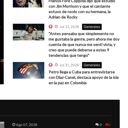
Francis Ford Coppola dijo que estudió
con Jim Morrison y que el cantante
estuvo de novio con su hermana, la
Adrian de Rocky
Jul 31, 2026
Generales
"Antes pensaba que simplemente no
me gustaba la gente, pero ahora me doy
cuenta de que nunca me sentí vista, y
creo que puede deberse a estas 9
tendencias que tengo"
Jul 31, 2026
Generales
Petro llega a Cuba para entrevistarse
con Díaz-Canel, destaca apoyo de la isla
en la paz en Colombia
Ago 07, 2026
0
0