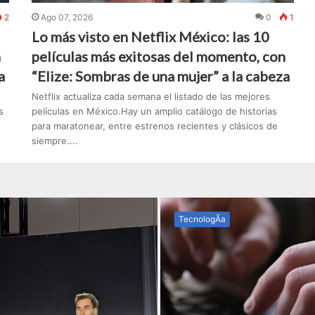
2
Ago 07, 2026
0
1
Lo más visto en Netflix México: las 10
n
películas más exitosas del momento, con
a
“Elize: Sombras de una mujer” a la cabeza
Netflix actualiza cada semana el listado de las mejores
s
películas en México.Hay un amplio catálogo de historias
para maratonear, entre estrenos recientes y clásicos de
siempre....
TecnologÃ­a