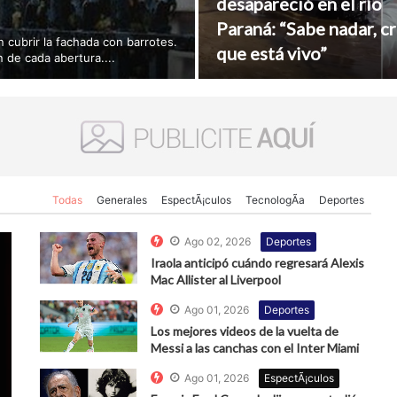
desapareció en el río
Paraná: “Sabe nadar, c
n cubrir la fachada con barrotes.
que está vivo”
n de cada abertura....
Todas
Generales
EspectÃ¡culos
TecnologÃ­a
Deportes
Ago 02, 2026
Deportes
Iraola anticipó cuándo regresará Alexis
Mac Allister al Liverpool
Ago 01, 2026
Deportes
Los mejores videos de la vuelta de
Messi a las canchas con el Inter Miami
Ago 01, 2026
EspectÃ¡culos