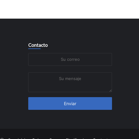
Contacto
Su
correo
Su
mensaje