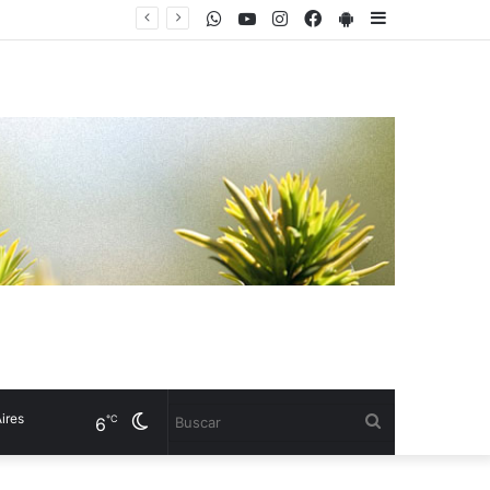
WhatsApp
Youtube
Instagram
Facebook
PlayStore
Sidebar
Betty Boop: el primer personaje femenino de dibujos animados con características sexuales cumple años
s
Cambiar
Buscar
℃
6
modo