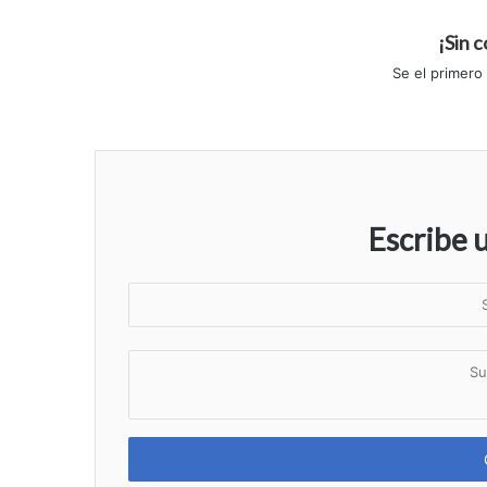
¡Sin 
Se el primero
Escribe 
S
u
n
S
o
u
m
c
b
o
r
m
e
e