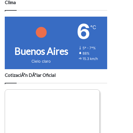
Clima
6
℃
Buenos Aires
5º - 7º%
88%
15.3 km/h
Cielo claro
CotizaciÃ³n DÃ³lar Oficial