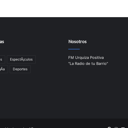
as
Nosotros
FM Urquiza Positiva
es
EspectÃ¡culos
"La Radio de tu Barrio"
Ã­a
Deportes