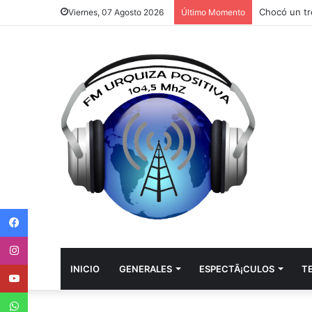
Chocó un tr
Viernes, 07 Agosto 2026
Último Momento
Facebook
Instagram
Youtube
INICIO
GENERALES
ESPECTÃ¡CULOS
T
WhatsApp