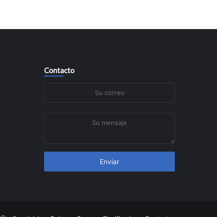
Contacto
Su
correo
Su
mensaje