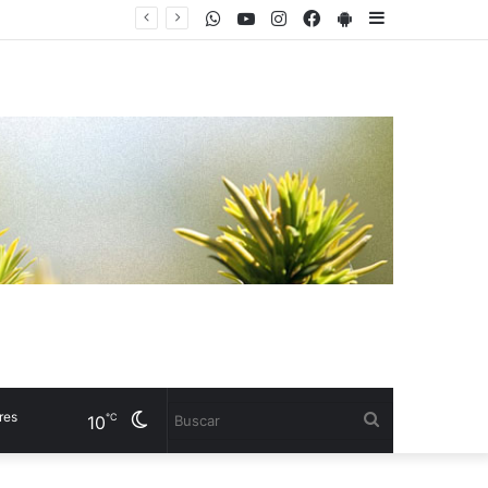
WhatsApp
Youtube
Instagram
Facebook
PlayStore
Sidebar
Cambiar
Buscar
℃
10
modo