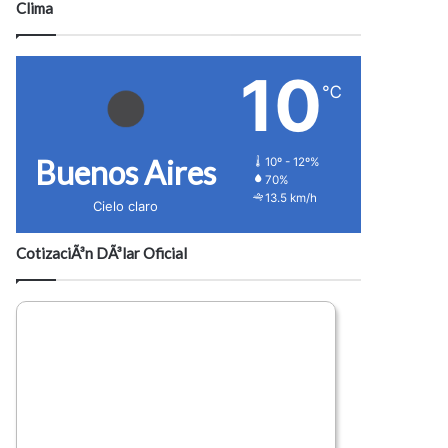
Clima
10
℃
Buenos Aires
10º - 12º%
70%
13.5 km/h
Cielo claro
CotizaciÃ³n DÃ³lar Oficial