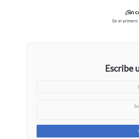
¡Sin 
Se el primero
Escribe 
S
u
n
S
o
u
m
c
b
o
r
m
e
e