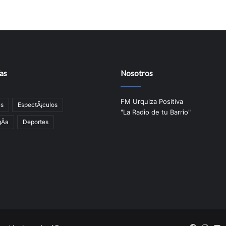
as
Nosotros
FM Urquiza Positiva
es
EspectÃ¡culos
"La Radio de tu Barrio"
Ã­a
Deportes