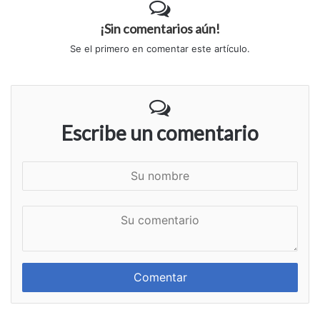
¡Sin comentarios aún!
Se el primero en comentar este artículo.
Escribe un comentario
S
u
n
S
o
u
m
c
b
o
r
m
e
e
n
t