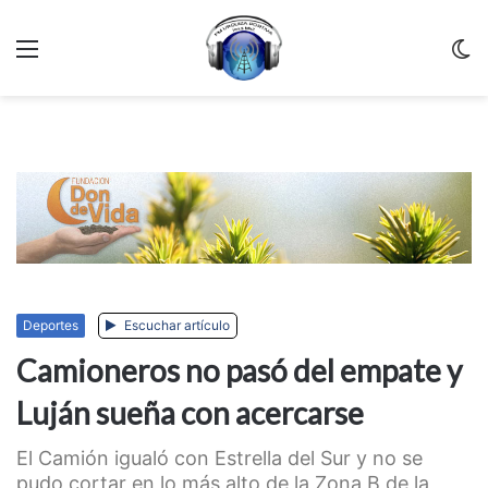
Menu
C
m
Deportes
Escuchar artículo
Camioneros no pasó del empate y
Luján sueña con acercarse
El Camión igualó con Estrella del Sur y no se
pudo cortar en lo más alto de la Zona B de la