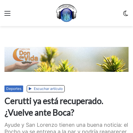
Menu
C
m
Deportes
Escuchar artículo
Cerutti ya está recuperado.
¿Vuelve ante Boca?
Ayude y San Lorenzo tienen una buena noticia: el
Pocho ya se entrena a la par y podría reaparecer