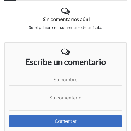
¡Sin comentarios aún!
Se el primero en comentar este artículo.
Escribe un comentario
S
u
n
S
o
u
m
c
b
o
r
m
e
e