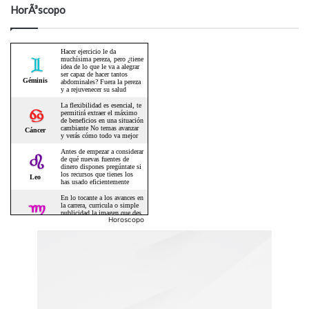
HorÃ³scopo
Horoscopo