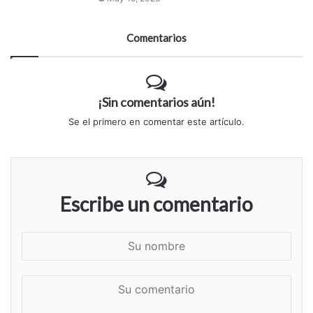
Comentarios
¡Sin comentarios aún!
Se el primero en comentar este artículo.
Escribe un comentario
S
u
n
S
o
u
m
c
b