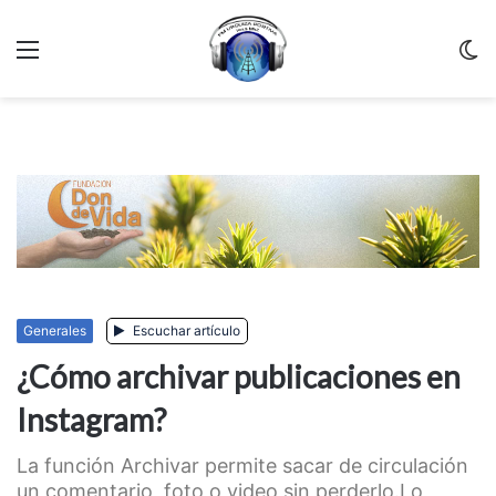
Menu
C
m
Generales
Escuchar artículo
¿Cómo archivar publicaciones en
Instagram?
La función Archivar permite sacar de circulación
un comentario, foto o video sin perderlo.Lo