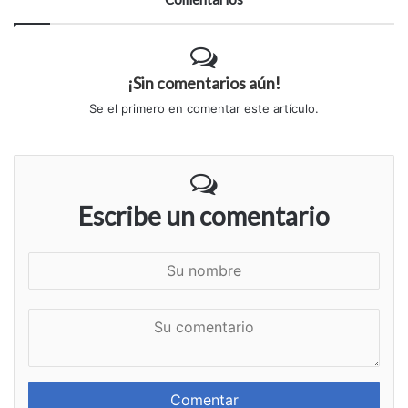
¡Sin comentarios aún!
Se el primero en comentar este artículo.
Escribe un comentario
S
u
n
S
o
u
m
c
b
o
r
m
e