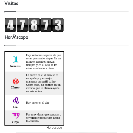
Visitas
HorÃ³scopo
Horoscopo