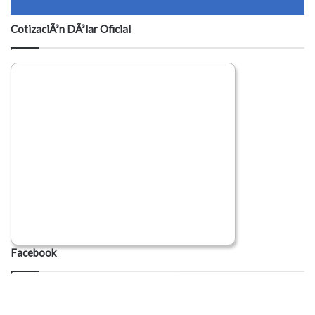
CotizaciÃ³n DÃ³lar Oficial
Facebook