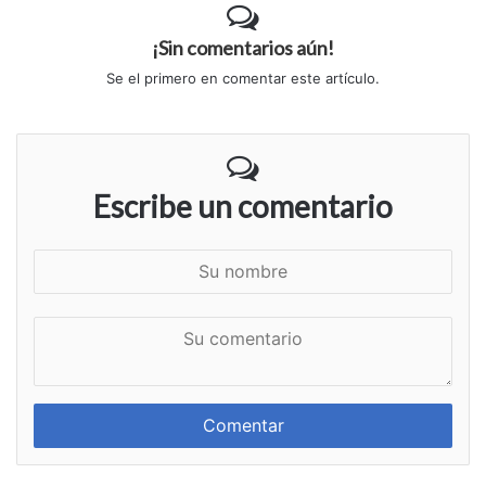
¡Sin comentarios aún!
Se el primero en comentar este artículo.
Escribe un comentario
S
u
n
S
o
u
m
c
b
o
r
m
e
e
n