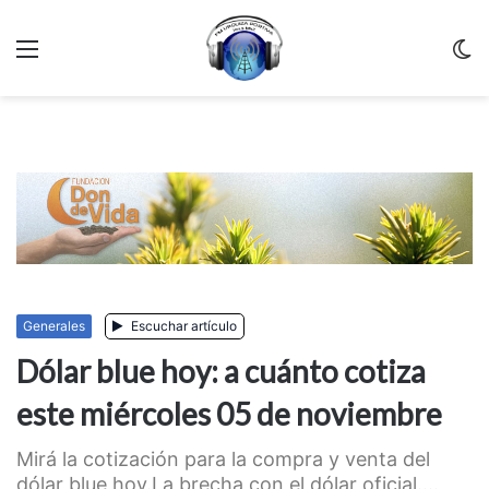
Menu
C
m
Generales
Escuchar artículo
Dólar blue hoy: a cuánto cotiza
este miércoles 05 de noviembre
Mirá la cotización para la compra y venta del
dólar blue hoy.La brecha con el dólar oficial....