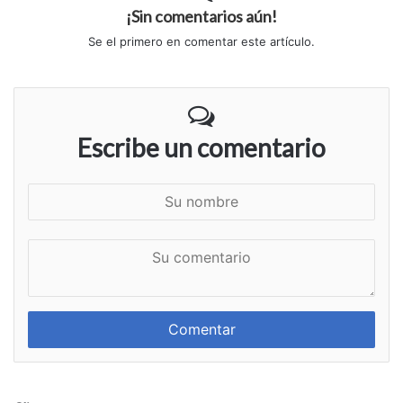
¡Sin comentarios aún!
Se el primero en comentar este artículo.
Escribe un comentario
S
u
n
S
o
u
m
c
b
o
r
m
e
e
n
t
a