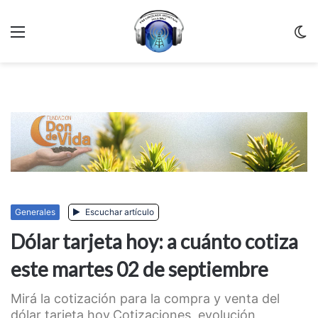
Menu
C
m
Generales
Escuchar artículo
Dólar tarjeta hoy: a cuánto cotiza
este martes 02 de septiembre
Mirá la cotización para la compra y venta del
dólar tarjeta hoy.Cotizaciones, evolución,