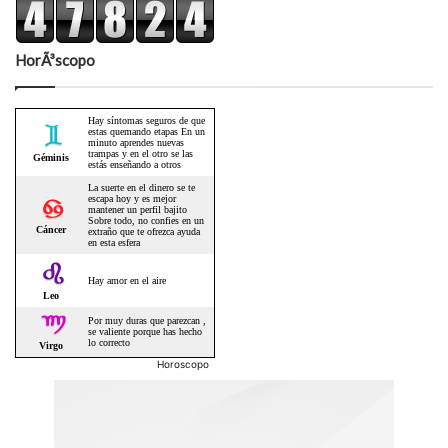
HorÃ³scopo
Horoscopo