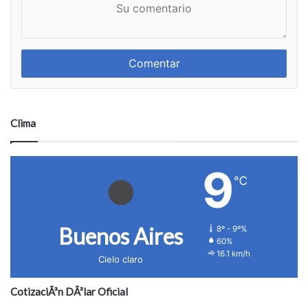
S
o
u
m
c
b
o
r
m
e
e
n
t
a
Clima
r
i
o
9
℃
Buenos Aires
8º - 9º%
60%
16.1 km/h
Cielo claro
CotizaciÃ³n DÃ³lar Oficial