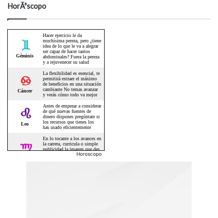
HorÃ³scopo
Horoscopo