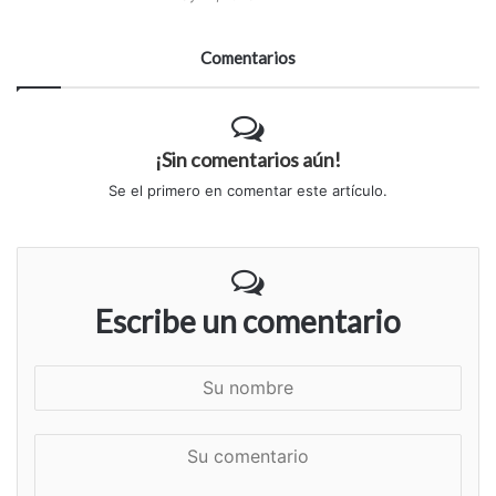
Comentarios
¡Sin comentarios aún!
Se el primero en comentar este artículo.
Escribe un comentario
S
u
n
S
o
u
m
c
b