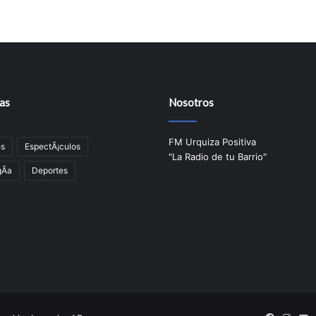
as
Nosotros
FM Urquiza Positiva
es
EspectÃ¡culos
"La Radio de tu Barrio"
Ã­a
Deportes