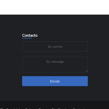
Contacto
Su
correo
Su
mensaje