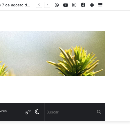
WhatsApp
Youtube
Instagram
Facebook
PlayStore
Sidebar
Qué ver en Disney+ hoy: las 10 series y películas que lideran el ranking este viernes 7 de agosto de 2026 en Argentina
s
Cambiar
Buscar
℃
5
modo