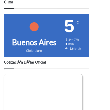
Clima
5
℃
Buenos Aires
4º - 7º%
89%
15.6 km/h
Cielo claro
CotizaciÃ³n DÃ³lar Oficial