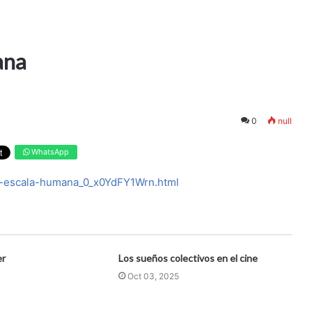
ana
0
null
WhatsApp
s-escala-humana_0_x0YdFY1Wrn.html
er
Los sueños colectivos en el cine
Oct 03, 2025