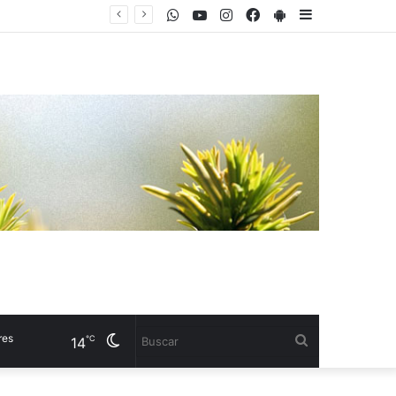
WhatsApp
Youtube
Instagram
Facebook
PlayStore
Sidebar
Diez años después: las razones detrás de la evolución de una empresa que apostó a la nutrición de cultivos
Cambiar
Buscar
℃
14
modo