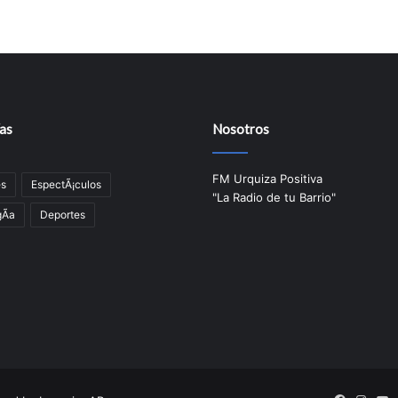
as
Nosotros
FM Urquiza Positiva
es
EspectÃ¡culos
"La Radio de tu Barrio"
Ã­a
Deportes