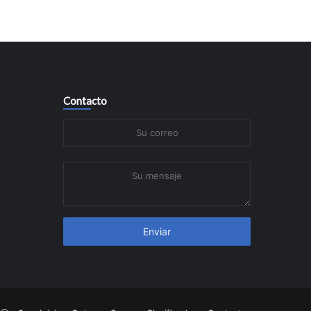
Contacto
Su
correo
Su
mensaje