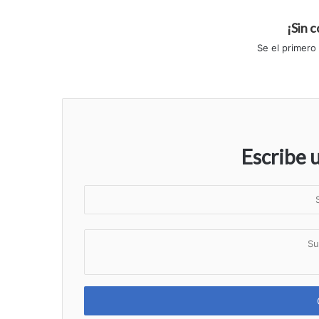
¡Sin 
Se el primero
Escribe 
S
u
n
S
o
u
m
c
b
o
r
m
e
e