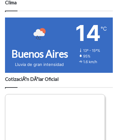
Clima
14
℃
Buenos Aires
13º - 15º%
95%
1.6 km/h
Lluvia de gran intensidad
CotizaciÃ³n DÃ³lar Oficial