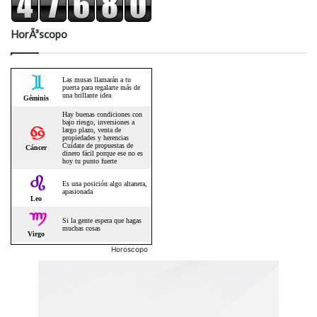
HorÃ³scopo
Horoscopo