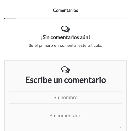
Comentarios
¡Sin comentarios aún!
Se el primero en comentar este artículo.
Escribe un comentario
S
u
n
S
o
u
m
c
b