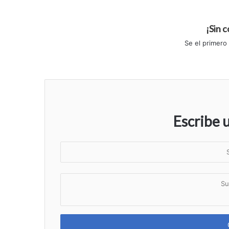
¡Sin 
Se el primero
Escribe 
S
u
n
S
o
u
m
c
b
o
r
m
e