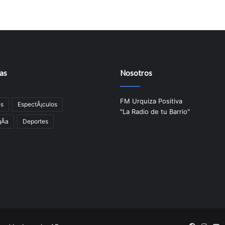
as
Nosotros
FM Urquiza Positiva
es
EspectÃ¡culos
"La Radio de tu Barrio"
Ã­a
Deportes