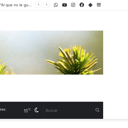
WhatsApp
Youtube
Instagram
Facebook
PlayStore
Sidebar
Santiago del Moro cruzó a Laura Ubfal por hablar de "injusticias" en Gran Hermano: "Al que no le gusta..."
s
Cambiar
Buscar
℃
11
modo