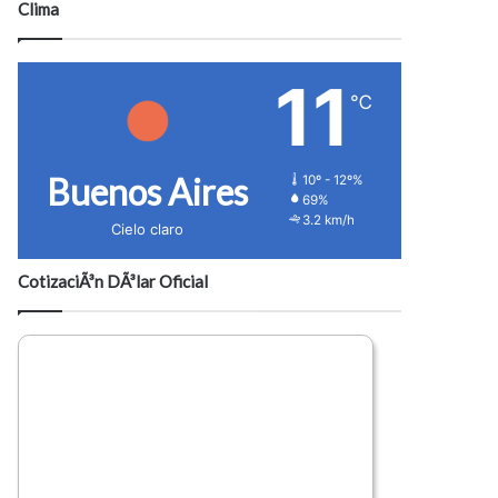
Clima
11
℃
Buenos Aires
10º - 12º%
69%
3.2 km/h
Cielo claro
CotizaciÃ³n DÃ³lar Oficial