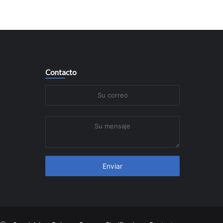
Contacto
Su
correo
Su
mensaje