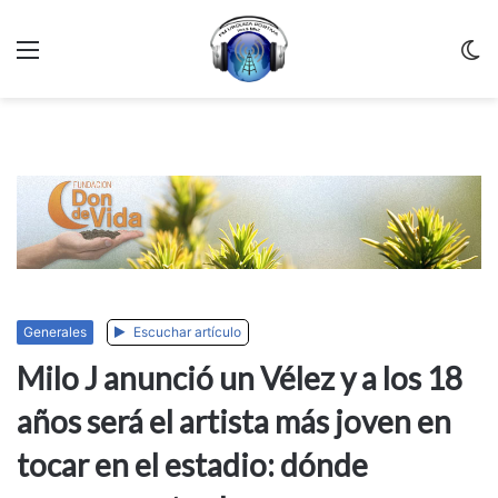
Menu
C
m
Generales
Escuchar artículo
Milo J anunció un Vélez y a los 18
años será el artista más joven en
tocar en el estadio: dónde