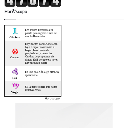
HorÃ³scopo
Horoscopo