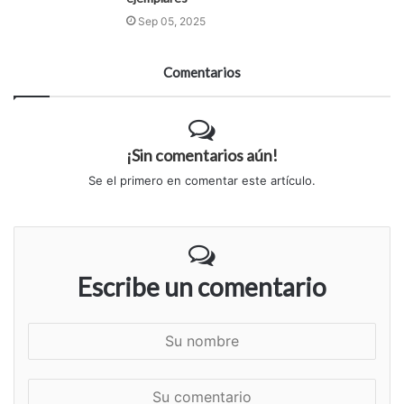
Sep 05, 2025
Comentarios
¡Sin comentarios aún!
Se el primero en comentar este artículo.
Escribe un comentario
S
u
n
S
o