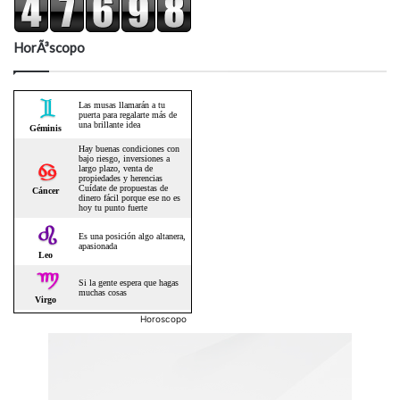
HorÃ³scopo
Horoscopo