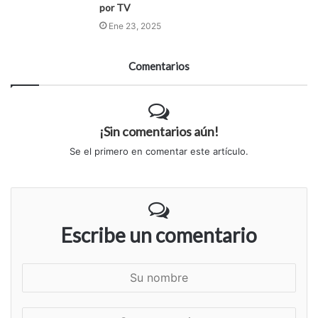
por TV
Ene 23, 2025
Comentarios
¡Sin comentarios aún!
Se el primero en comentar este artículo.
Escribe un comentario
S
u
n
S
o