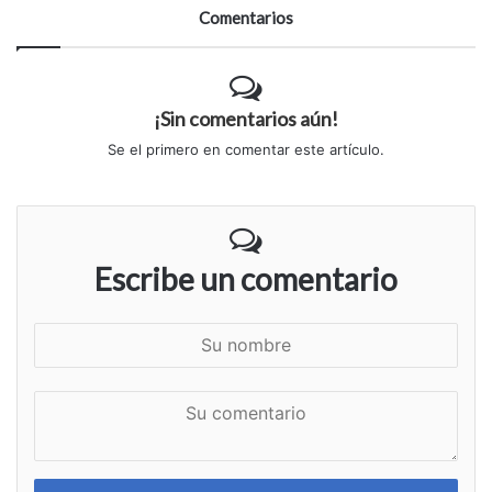
Comentarios
¡Sin comentarios aún!
Se el primero en comentar este artículo.
Escribe un comentario
S
u
n
S
o
u
m
c
b
o
r