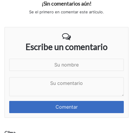
¡Sin comentarios aún!
Se el primero en comentar este artículo.
Escribe un comentario
S
u
n
S
o
u
m
c
b
o
r
m
e
e
n
t
a
Clima