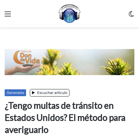
Menu
C
m
Generales
Escuchar artículo
¿Tengo multas de tránsito en
Estados Unidos? El método para
averiguarlo