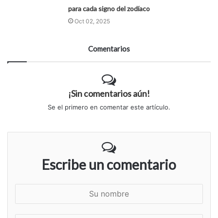
para cada signo del zodíaco
Oct 02, 2025
Comentarios
¡Sin comentarios aún!
Se el primero en comentar este artículo.
Escribe un comentario
S
u
n