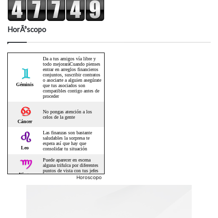
HorÃ³scopo
Horoscopo