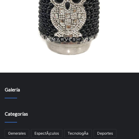
Galería
Categorías
Generales
EspectÃ¡culos
TecnologÃ­a
Deportes