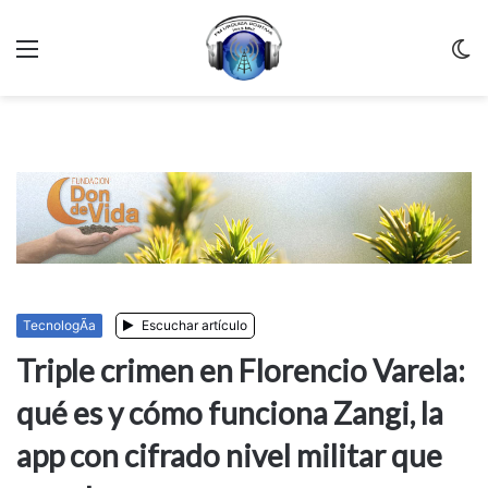
Menu
C
m
TecnologÃ­a
Escuchar artículo
Triple crimen en Florencio Varela:
qué es y cómo funciona Zangi, la
app con cifrado nivel militar que