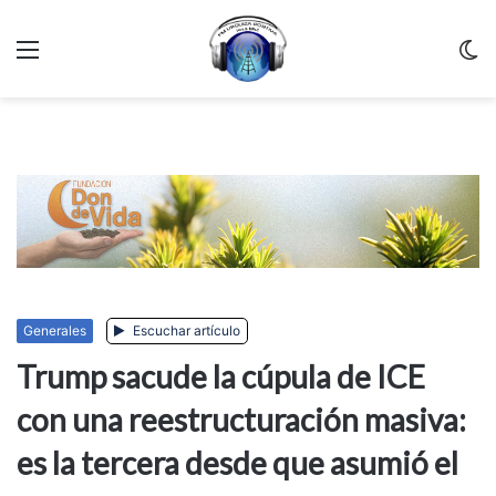
Menu
C
m
Generales
Escuchar artículo
Trump sacude la cúpula de ICE
con una reestructuración masiva:
es la tercera desde que asumió el