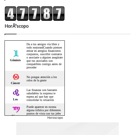
HorÃ³scopo
Horoscopo