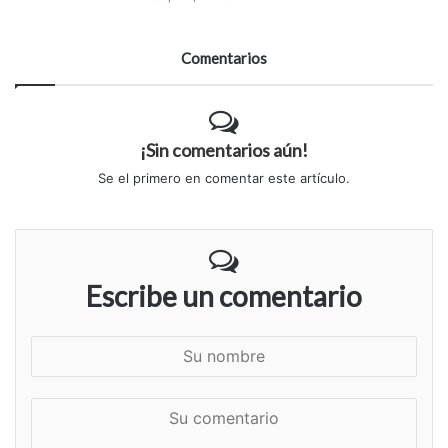
Comentarios
¡Sin comentarios aún!
Se el primero en comentar este artículo.
Escribe un comentario
S
u
n
S
o
u
m