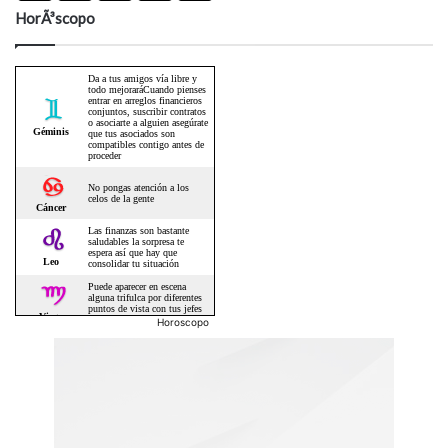
HorÃ³scopo
Horoscopo