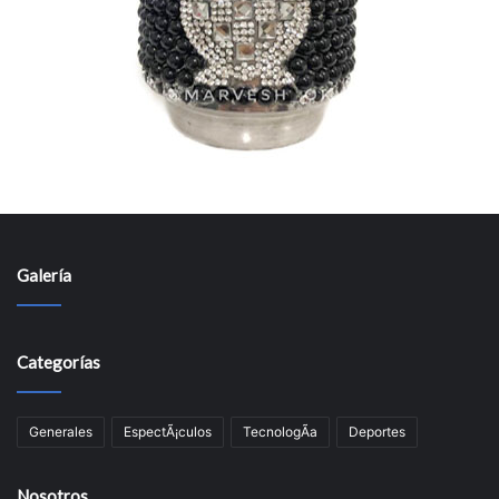
Galería
Categorías
Generales
EspectÃ¡culos
TecnologÃ­a
Deportes
Nosotros