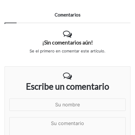
Comentarios
¡Sin comentarios aún!
Se el primero en comentar este artículo.
Escribe un comentario
S
u
n
S
o
u
m
c
b