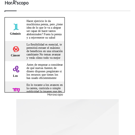
HorÃ³scopo
Horoscopo