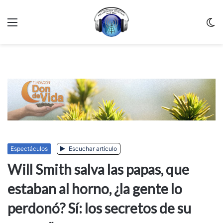
Menu
C
m
Espectáculos
Escuchar artículo
Will Smith salva las papas, que
estaban al horno, ¿la gente lo
perdonó? Sí: los secretos de su