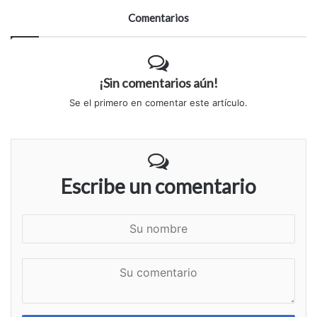
Comentarios
¡Sin comentarios aún!
Se el primero en comentar este artículo.
Escribe un comentario
S
u
n
S
o
u
m
c
b
o
r