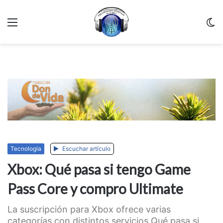
Menu
C
m
Tecnología
Escuchar artículo
Xbox: Qué pasa si tengo Game
Pass Core y compro Ultimate
La suscripción para Xbox ofrece varias
categorías con distintos servicios.Qué pasa si