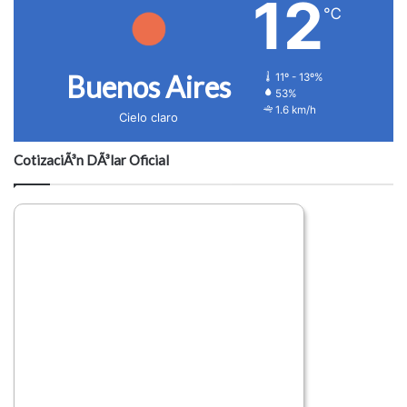
12
℃
Buenos Aires
11º - 13º%
53%
1.6 km/h
Cielo claro
CotizaciÃ³n DÃ³lar Oficial