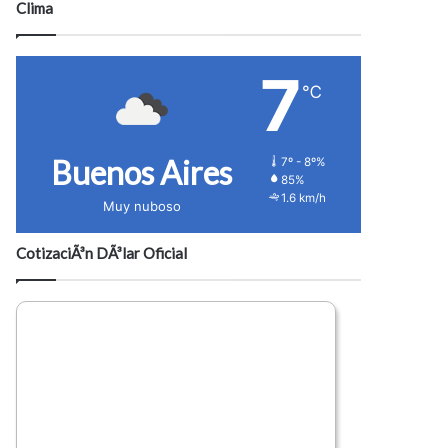
Clima
7
℃
Buenos Aires
7º - 8º%
85%
1.6 km/h
Muy nuboso
CotizaciÃ³n DÃ³lar Oficial