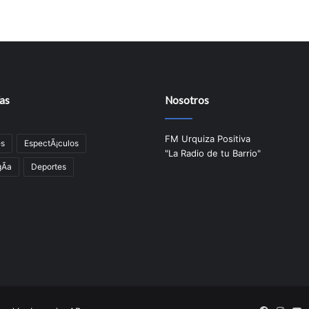
as
Nosotros
FM Urquiza Positiva
es
EspectÃ¡culos
"La Radio de tu Barrio"
Ã­a
Deportes