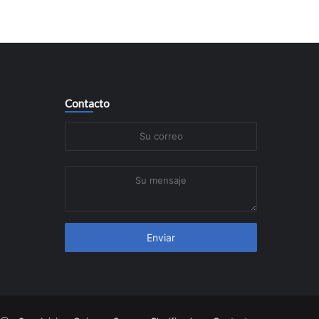
Contacto
Su
correo
Su
mensaje