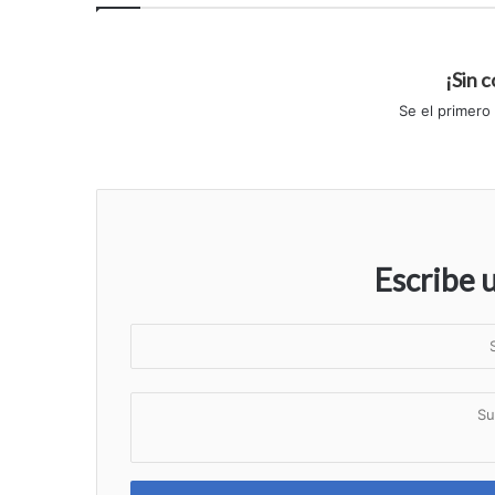
¡Sin 
Se el primero
Escribe 
S
u
n
S
o
u
m
c
b
o
r