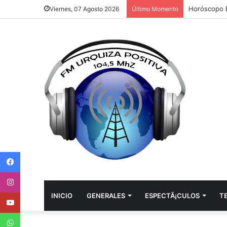
Horóscopo E
Viernes, 07 Agosto 2026
Último Momento
Facebook
Instagram
Youtube
INICIO
GENERALES
ESPECTÃ¡CULOS
T
WhatsApp