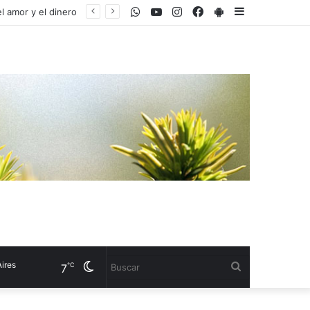
WhatsApp
Youtube
Instagram
Facebook
PlayStore
Sidebar
l amor y el dinero
s
Cambiar
Buscar
℃
7
modo