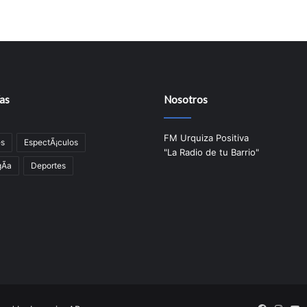
as
Nosotros
FM Urquiza Positiva
es
EspectÃ¡culos
"La Radio de tu Barrio"
Ã­a
Deportes