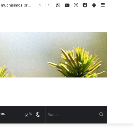
WhatsApp
Youtube
Instagram
Facebook
PlayStore
Sidebar
Manuel Vidal, podólogo: “Las Crocs no sujetan bien el talón y las Converse generan muchísimos problemas en las uñas, para el verano la mejor elección son las sandalias o el calzado ‘barefoot’"
Cambiar
Buscar
℃
14
modo