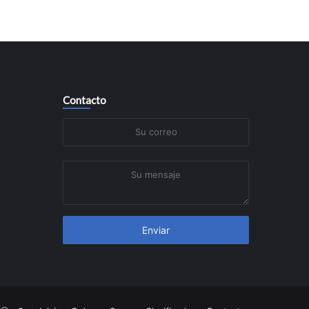
Contacto
Su
correo
Su
mensaje