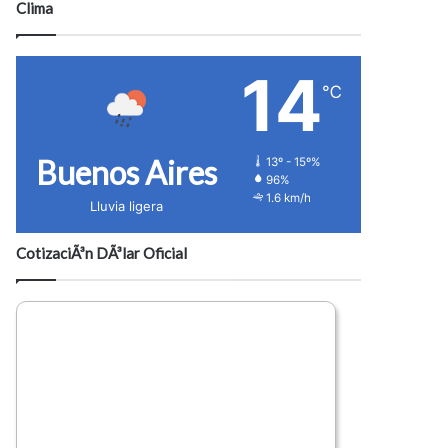
Clima
14
℃
Buenos Aires
13º - 15º%
96%
1.6 km/h
Lluvia ligera
CotizaciÃ³n DÃ³lar Oficial