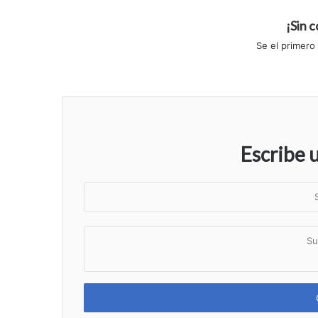
¡Sin 
Se el primero
Escribe 
S
u
n
S
o
u
m
c
b
o
r
m
e
e