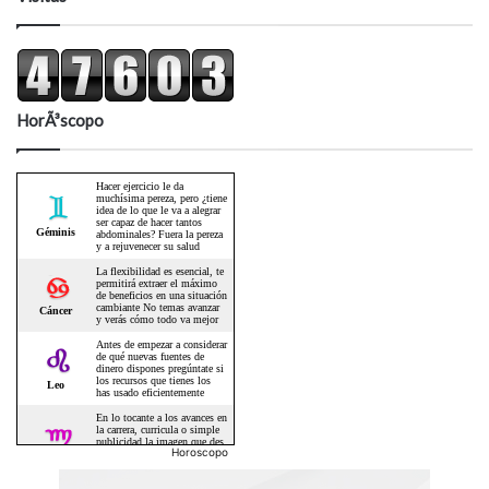
HorÃ³scopo
Horoscopo